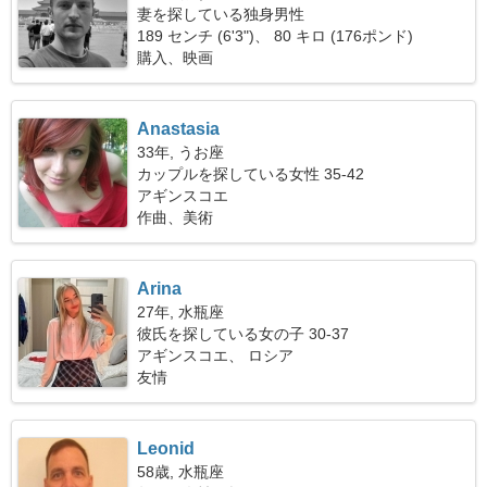
妻を探している独身男性
189 センチ (6'3")、 80 キロ (176ポンド)
購入、映画
Anastasia
33年, うお座
カップルを探している女性 35-42
アギンスコエ
作曲、美術
Arina
27年, 水瓶座
彼氏を探している女の子 30-37
アギンスコエ、 ロシア
友情
Leonid
58歳, 水瓶座