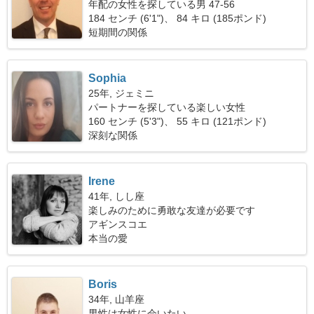
年配の女性を探している男 47-56
184 センチ (6'1")、 84 キロ (185ポンド)
短期間の関係
Sophia
25年, ジェミニ
パートナーを探している楽しい女性
160 センチ (5'3")、 55 キロ (121ポンド)
深刻な関係
Irene
41年, しし座
楽しみのために勇敢な友達が必要です
アギンスコエ
本当の愛
Boris
34年, 山羊座
男性は女性に会いたい