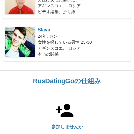
アギンスコエ、 ロシア
ビデオ編集、折り紙
Slava
24年, ガン
女性を探している男性 23-30
アギンスコエ、 ロシア
本当の関係
RusDatingGoの仕組み
参加しませんか