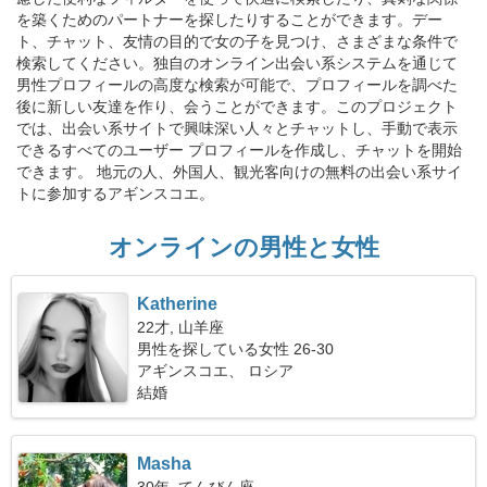
を築くためのパートナーを探したりすることができます。デー
ト、チャット、友情の目的で女の子を見つけ、さまざまな条件で
検索してください。独自のオンライン出会い系システムを通じて
男性プロフィールの高度な検索が可能で、プロフィールを調べた
後に新しい友達を作り、会うことができます。このプロジェクト
では、出会い系サイトで興味深い人々とチャットし、手動で表示
できるすべてのユーザー プロフィールを作成し、チャットを開始
できます。 地元の人、外国人、観光客向けの無料の出会い系サイ
トに参加するアギンスコエ。
オンラインの男性と女性
Katherine
22才, 山羊座
男性を探している女性 26-30
アギンスコエ、 ロシア
結婚
Masha