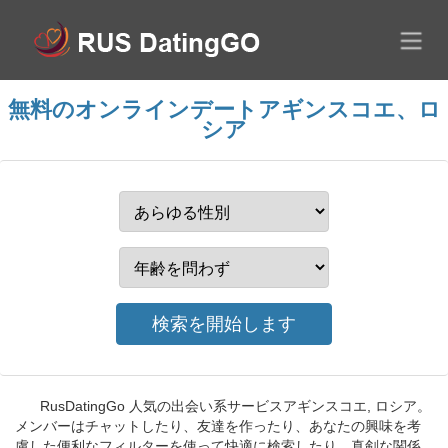
無料のオンラインデートアギンスコエ、ロ
シア
RusDatingGo 人気の出会い系サービスアギンスコエ, ロシア。
メンバーはチャットしたり、友達を作ったり、あなたの興味を考
慮した便利なフィルターを使って快適に検索したり、真剣な関係