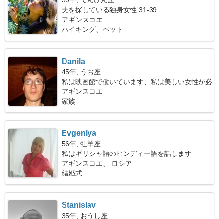
30年, てんびん座
夫を探している独身女性 31-39
アギンスコエ
ハイキング、ペット
Danila
45年, うお座
私は映画館で働いています、私は美しい女性が必
要です
アギンスコエ
家族
Evgeniya
56年, 牡羊座
私はギリシャ語のヒンディー語を話します
アギンスコエ、 ロシア
結婚式
Stanislav
35年, おうし座