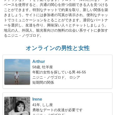
ベースを使用すると、共通の関心を持つ信頼できる人を見つける
ことができます。特別なチャットで約束を取り、新しい関係を築
きましょう。サイトには参加者の写真が表示され、便利なチャッ
トでコミュニケーションをとることができます。適切なパートナ
ーを選択し、友達を作り、興味深い人々とチャットしましょう。
地元の人、外国人、観光客向けの無料の出会い系サイトに参加す
るニジニ・ノヴゴロド。
オンラインの男性と女性
Arthur
58歳, 牡羊座
年配の女性を探している男 46-55
ニジニ・ノヴゴロド、 ロシア
短期間の関係
Irene
41年, しし座
勇敢なデートの友達が必要です