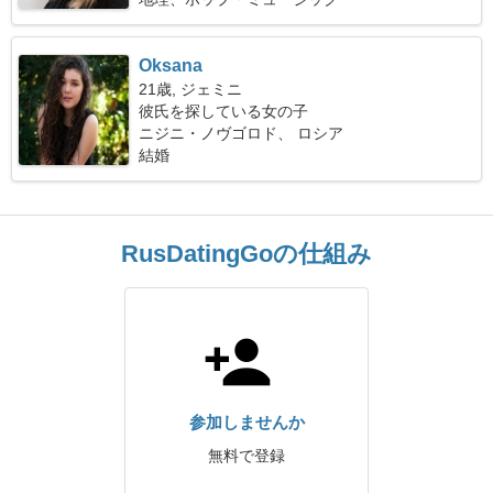
Oksana
21歳, ジェミニ
彼氏を探している女の子
ニジニ・ノヴゴロド、 ロシア
結婚
RusDatingGoの仕組み
参加しませんか
無料で登録