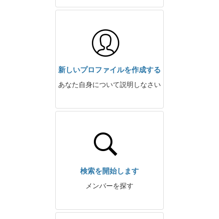
新しいプロファイルを作成する
あなた自身について説明しなさい
検索を開始します
メンバーを探す