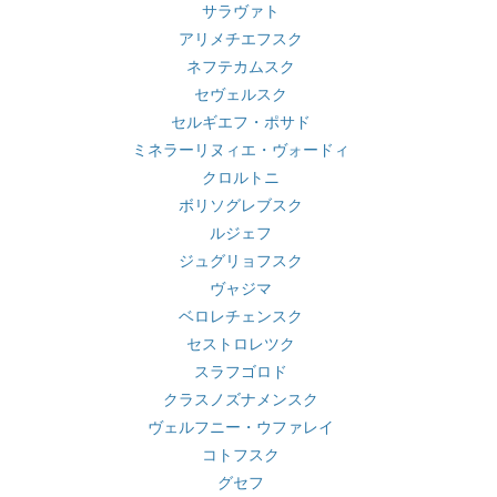
サラヴァト
アリメチエフスク
ネフテカムスク
セヴェルスク
セルギエフ・ポサド
ミネラーリヌィエ・ヴォードィ
クロルトニ
ボリソグレブスク
ルジェフ
ジュグリョフスク
ヴャジマ
ベロレチェンスク
セストロレツク
スラフゴロド
クラスノズナメンスク
ヴェルフニー・ウファレイ
コトフスク
グセフ