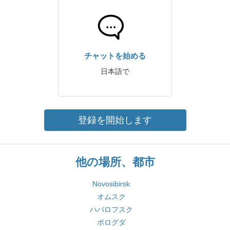
チャットを始める
日本語で
登録を開始します
他の場所、都市
Novosibirsk
オムスク
ハバロフスク
ボログダ