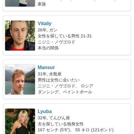
家族
Vitaliy
26年, ガン
女性を探している男性 21-31
ニジニ・ノヴゴロド
本当の関係
Mansur
31年, 水瓶座
男性は女性に会いたい
ニジニ・ノヴゴロド、 ロシア
ダンシング、ペイントボール
Lyuba
32年, てんびん座
夫を探している独身女性
167 センチ (5'6")、 55 キロ (121ポンド)