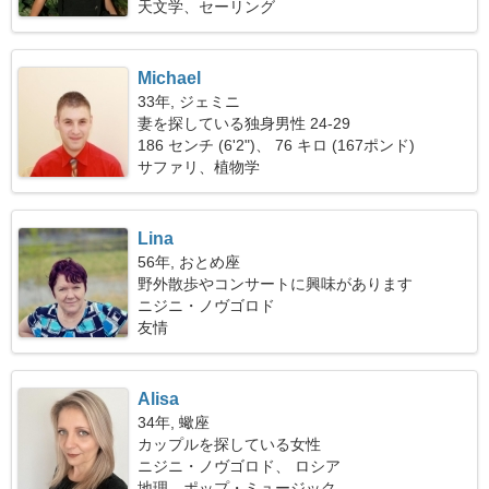
天文学、セーリング
Michael
33年, ジェミニ
妻を探している独身男性 24-29
186 センチ (6'2")、 76 キロ (167ポンド)
サファリ、植物学
Lina
56年, おとめ座
野外散歩やコンサートに興味があります
ニジニ・ノヴゴロド
友情
Alisa
34年, 蠍座
カップルを探している女性
ニジニ・ノヴゴロド、 ロシア
地理、ポップ・ミュージック