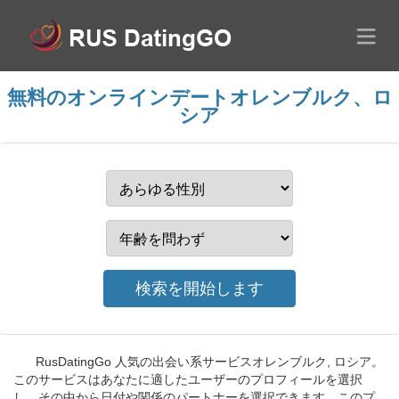
無料のオンラインデートオレンブルク、ロ
シア
RusDatingGo 人気の出会い系サービスオレンブルク, ロシア。
このサービスはあなたに適したユーザーのプロフィールを選択
し、その中から日付や関係のパートナーを選択できます。このプ