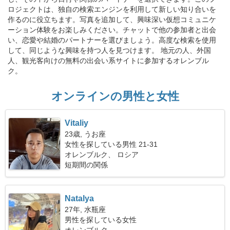
ロジェクトは、独自の検索エンジンを利用して新しい知り合いを
作るのに役立ちます。写真を追加して、興味深い仮想コミュニケ
ーション体験をお楽しみください。チャットで他の参加者と出会
い、恋愛や結婚のパートナーを選びましょう。高度な検索を使用
して、同じような興味を持つ人を見つけます。 地元の人、外国
人、観光客向けの無料の出会い系サイトに参加するオレンブル
ク。
オンラインの男性と女性
Vitaliy
23歳, うお座
女性を探している男性 21-31
オレンブルク、 ロシア
短期間の関係
Natalya
27年, 水瓶座
男性を探している女性