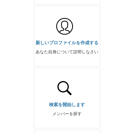
新しいプロファイルを作成する
あなた自身について説明しなさい
検索を開始します
メンバーを探す